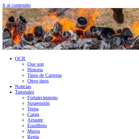
Ir al contenido
OCR
Que son
Historia
Tipos de Carreras
Otros tipos
Noticias
Tutoriales
Fortalecimiento
Suspensión
Trepa
Carga
Arrastre
Equilibrio
Muros
Repta