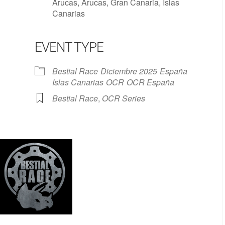
Arucas, Arucas, Gran Canaria, Islas
Canarias
EVENT TYPE
Google Calendar
iCalendar
Bestial Race
Diciembre 2025
España
Islas Canarias
OCR
OCR España
Bestial Race
,
OCR Series