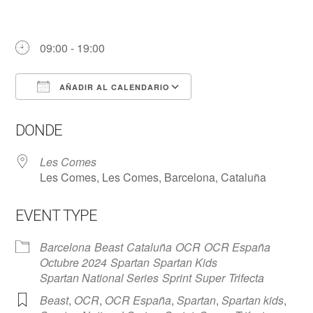
09:00 - 19:00
AÑADIR AL CALENDARIO
Descargar ICS
Google Calendar
DONDE
Les Comes
Les Comes, Les Comes, Barcelona, Cataluña
EVENT TYPE
Barcelona
Beast
Cataluña
OCR
OCR España
Octubre 2024
Spartan
Spartan Kids
Spartan National Series
Sprint
Super
Trifecta
Beast
,
OCR
,
OCR España
,
Spartan
,
Spartan kids
,