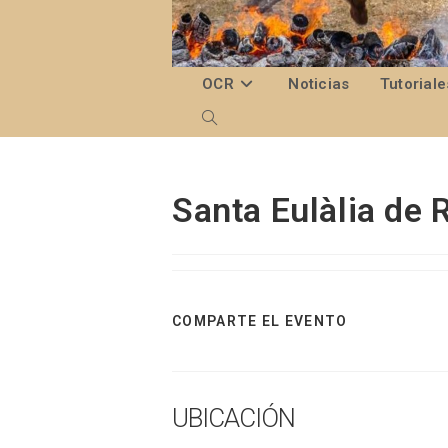
Ir
al
contenido
OCR
Noticias
Tutoriale
Alternar
búsqueda
de
Santa Eulàlia de
la
web
COMPARTIR
COMPARTE EL EVENTO
ESTE
CONTENIDO
UBICACIÓN