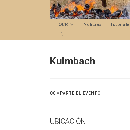
Ir
al
contenido
OCR
Noticias
Tutoriale
Alternar
búsqueda
de
Kulmbach
la
web
COMPARTIR
COMPARTE EL EVENTO
ESTE
CONTENIDO
UBICACIÓN