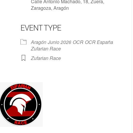
Calle Antonio Machado, 18, Zuera,
Zaragoza, Aragón
EVENT TYPE
Google Calendar
iCalendar
Aragón
Junio 2026
OCR
OCR España
Zufarian Race
Zufarian Race