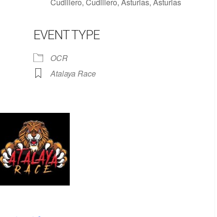
Cudillero, Cudillero, Asturias, Asturias
EVENT TYPE
Google Calendar
iCalendar
OCR
Atalaya Race