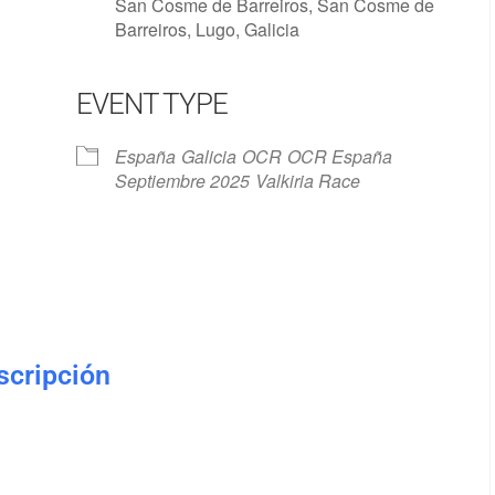
San Cosme de Barreiros, San Cosme de
Barreiros, Lugo, Galicia
EVENT TYPE
Google Calendar
iCalendar
España
Galicia
OCR
OCR España
Septiembre 2025
Valkiria Race
nscripción