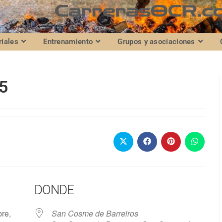
riales
Entrenamiento
Grupos y asociaciones
25
DONDE
bre,
San Cosme de Barreiros