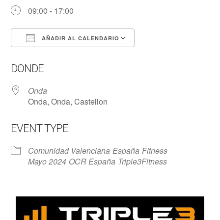
09:00 - 17:00
AÑADIR AL CALENDARIO
Descargar ICS
Google Calendar
DONDE
Onda
Onda, Onda, Castellon
EVENT TYPE
Comunidad Valenciana
España
Fitness
Mayo 2024
OCR España
Triple3Fitness