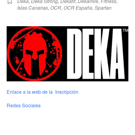
Deka
,
Deka Strong
,
Dekafit
,
Dekamile
,
Fitness
,
Islas Canarias
,
OCR
,
OCR España
,
Spartan
Enlace a la web de la Inscripción
Redes Sociales