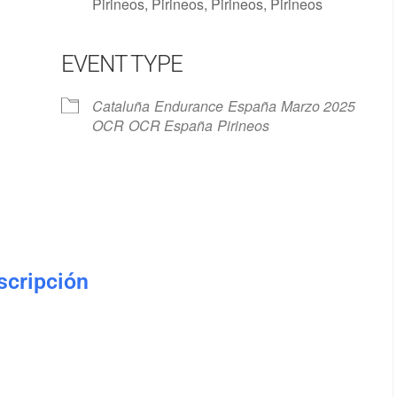
Pirineos, Pirineos, Pirineos, Pirineos
EVENT TYPE
Google Calendar
iCalendar
Cataluña
Endurance
España
Marzo 2025
OCR
OCR España
Pirineos
nscripción