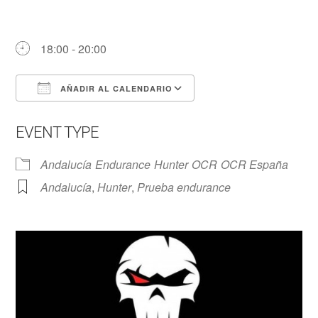
18:00 - 20:00
AÑADIR AL CALENDARIO
Descargar ICS
Google Calendar
EVENT TYPE
Andalucía
Endurance
Hunter
OCR
OCR España
Andalucía
,
Hunter
,
Prueba endurance