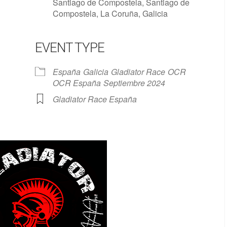
Santiago de Compostela, Santiago de
Compostela, La Coruña, Galicia
EVENT TYPE
Google Calendar
iCalendar
España
Galicia
Gladiator Race
OCR
OCR España
Septiembre 2024
Gladiator Race España