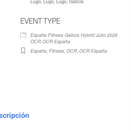
Lugo, Lugo, Lugo, Galicia
EVENT TYPE
Google Calendar
iCalendar
España
Fitness
Galicia
Hybrid
Julio 2026
OCR
OCR España
España
,
Fitness
,
OCR
,
OCR España
nscripción