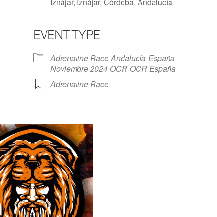
Iznájar, Iznájar, Córdoba, Andalucía
EVENT TYPE
Google Calendar
iCalendar
Adrenaline Race
Andalucía
España
Noviembre 2024
OCR
OCR España
Adrenaline Race