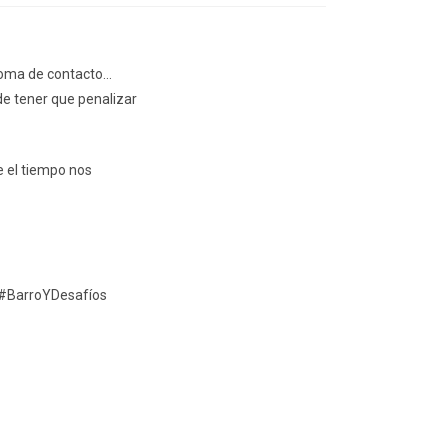
una
una
una
una
nueva
nueva
nueva
nueva
ventana
ventana
ventana
ventana
 toma de contacto…
e tener que penalizar
e el tiempo nos
#BarroYDesafíos