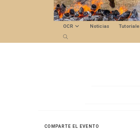
Ir
al
contenido
OCR
Noticias
Tutoriale
Alternar
búsqueda
de
la
web
COMPARTIR
COMPARTE EL EVENTO
ESTE