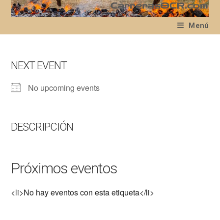
Ir
al
Menú
contenido
NEXT EVENT
No upcoming events
DESCRIPCIÓN
Próximos eventos
<li>No hay eventos con esta etiqueta</li>