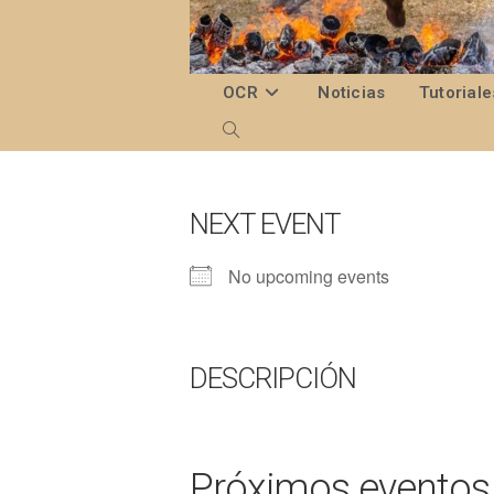
Ir
al
contenido
OCR
Noticias
Tutoriale
Alternar
búsqueda
de
NEXT EVENT
la
No upcoming events
web
DESCRIPCIÓN
Próximos eventos