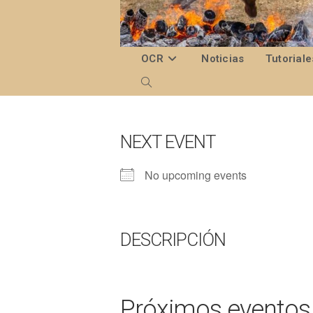
Ir
al
contenido
OCR
Noticias
Tutoriale
Alternar
búsqueda
de
NEXT EVENT
la
No upcoming events
web
DESCRIPCIÓN
Próximos eventos