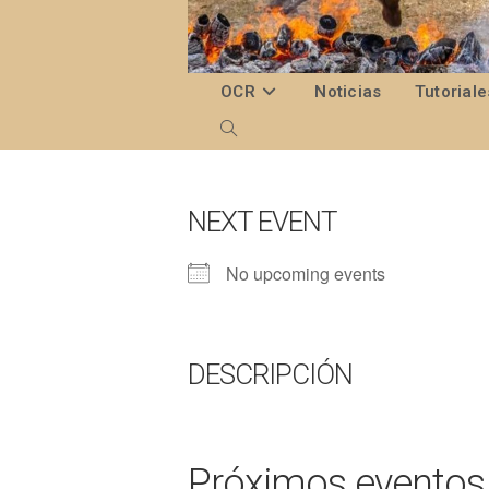
Ir
al
contenido
OCR
Noticias
Tutoriale
Alternar
búsqueda
de
NEXT EVENT
la
No upcoming events
web
DESCRIPCIÓN
Próximos eventos