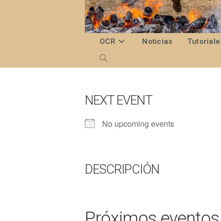
Ir
al
contenido
OCR
Noticias
Tutoriale
Alternar
búsqueda
de
NEXT EVENT
la
No upcoming events
web
DESCRIPCIÓN
Próximos eventos