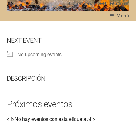
Ir
al
Menú
contenido
NEXT EVENT
No upcoming events
DESCRIPCIÓN
Próximos eventos
<li>No hay eventos con esta etiqueta</li>