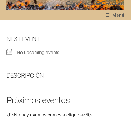
Ir
al
Menú
contenido
NEXT EVENT
No upcoming events
DESCRIPCIÓN
Próximos eventos
<li>No hay eventos con esta etiqueta</li>