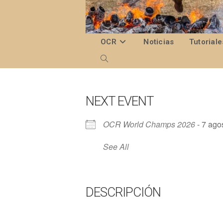
Ir
al
contenido
OCR
Noticias
Tutoriale
Alternar
búsqueda
de
NEXT EVENT
la
OCR World Champs 2026
- 7 agos
web
See All
DESCRIPCIÓN