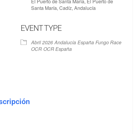
El Puerto de Santa María, El Puerto de
Santa María, Cadíz, Andalucía
EVENT TYPE
Google Calendar
iCalendar
Abril 2026
Andalucía
España
Fungo Race
OCR
OCR España
nscripción