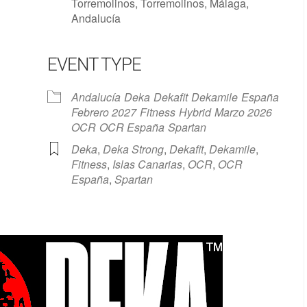
Torremolinos, Torremolinos, Málaga,
Andalucía
EVENT TYPE
Google Calendar
iCalendar
Andalucía
Deka
Dekafit
Dekamile
España
Febrero 2027
Fitness
Hybrid
Marzo 2026
OCR
OCR España
Spartan
Deka
,
Deka Strong
,
Dekafit
,
Dekamile
,
Fitness
,
Islas Canarias
,
OCR
,
OCR
España
,
Spartan