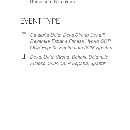
Barcelona, Barcelona
EVENT TYPE
Cataluña
Deka
Deka Strong
Dekafit
Google Calendar
iCalendar
Dekamile
España
Fitness
Hybrid
OCR
OCR España
Septiembre 2026
Spartan
Deka
,
Deka Strong
,
Dekafit
,
Dekamile
,
Fitness
,
OCR
,
OCR España
,
Spartan