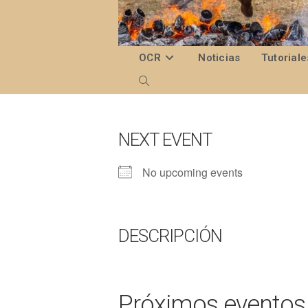
Ir
al
contenido
OCR
Noticias
Tutoriale
Alternar
búsqueda
de
NEXT EVENT
la
No upcoming events
web
DESCRIPCIÓN
Próximos eventos