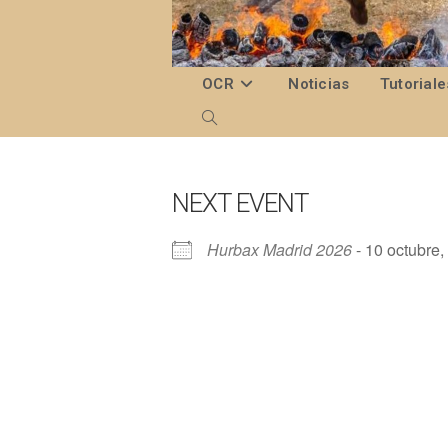
Ir
al
contenido
OCR
Noticias
Tutoriale
Alternar
búsqueda
de
NEXT EVENT
la
Hurbax Madrid 2026
- 10 octubre,
web