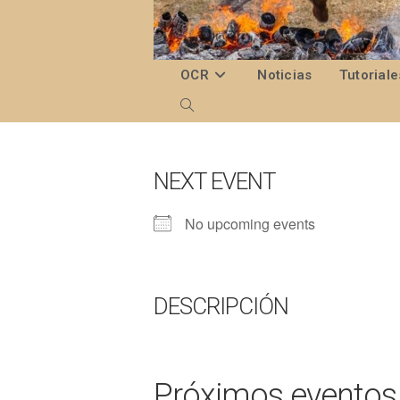
Ir
al
contenido
OCR
Noticias
Tutoriale
Alternar
búsqueda
de
NEXT EVENT
la
No upcoming events
web
DESCRIPCIÓN
Próximos eventos