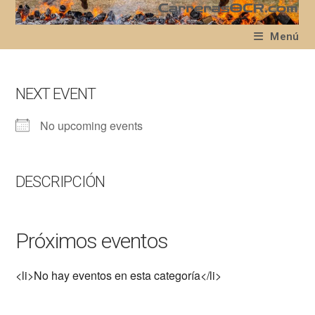
Ir
al
Menú
contenido
NEXT EVENT
No upcoming events
DESCRIPCIÓN
Próximos eventos
<li>No hay eventos en esta categoría</li>