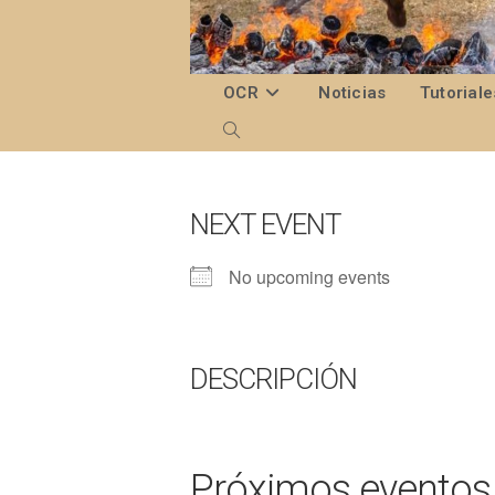
Ir
al
contenido
OCR
Noticias
Tutoriale
Alternar
búsqueda
de
NEXT EVENT
la
No upcoming events
web
DESCRIPCIÓN
Próximos eventos