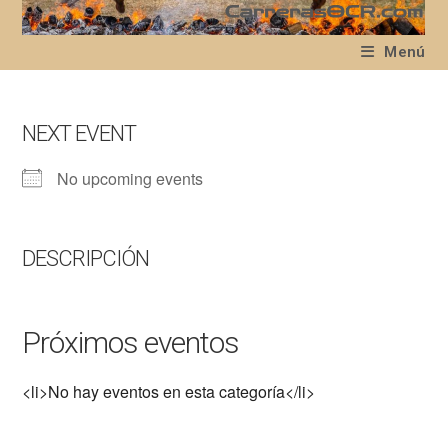
Ir
al
Menú
contenido
NEXT EVENT
No upcoming events
DESCRIPCIÓN
Próximos eventos
<li>No hay eventos en esta categoría</li>