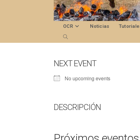
Ir
al
contenido
OCR
Noticias
Tutoriale
Alternar
búsqueda
de
NEXT EVENT
la
No upcoming events
web
DESCRIPCIÓN
Próximos eventos