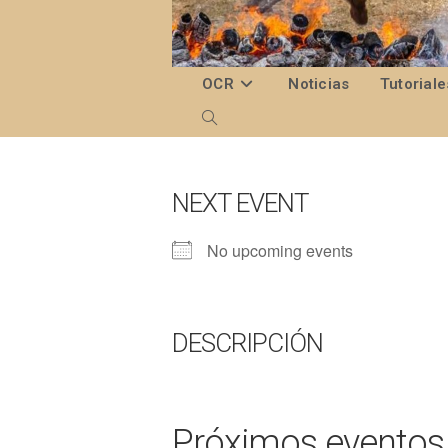
Ir
al
contenido
OCR
Noticias
Tutoriale
Alternar
búsqueda
de
NEXT EVENT
la
No upcoming events
web
DESCRIPCIÓN
Próximos eventos