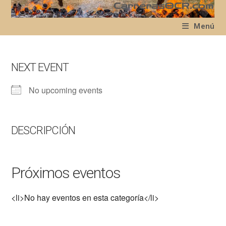
Ir
al
Menú
contenido
NEXT EVENT
No upcoming events
DESCRIPCIÓN
Próximos eventos
<li>No hay eventos en esta categoría</li>