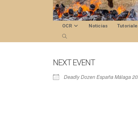
Ir
al
contenido
OCR
Noticias
Tutoriale
Alternar
búsqueda
de
NEXT EVENT
la
Deadly Dozen España Málaga 2
web