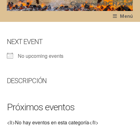
Ir
al
Menú
contenido
NEXT EVENT
No upcoming events
DESCRIPCIÓN
Próximos eventos
<li>No hay eventos en esta categoría</li>