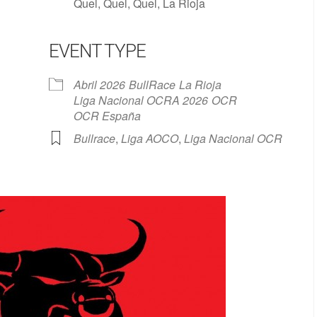
Quel, Quel, Quel, La Rioja
EVENT TYPE
Google Calendar
iCalendar
Abril 2026
BullRace
La Rioja
Liga Nacional OCRA 2026
OCR
OCR España
Bullrace
,
Liga AOCO
,
Liga Nacional OCR