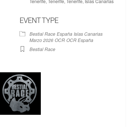
Tenerife, Tenerife, Tenerife, Islas Canarias
EVENT TYPE
Google Calendar
iCalendar
Bestial Race
España
Islas Canarias
Marzo 2026
OCR
OCR España
Bestial Race